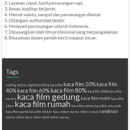
Layanan cepat, hasil pemasangan rapi.
Aman, kualitas terjamin.
Hemat waktu, sampel dan pemasangan diantar.
Ditangani
authorized dealer.
Melayani pemasangan seluruh Indonesia.
Dipasangkan oleh tim profesional yang berpengalaman.
Bisa pesan dalam jumlah kecil maupun besar.
Tags
kaca film 20%
kaca film
cutting sticker
digital printing
kaca film
kaca film 80%
40%
kaca film 60%
kaca film 100%
kaca film
kaca film gedung
kaca film mobil
cermin
kaca film
kaca film rumah
riben
kaca film safety
kaca film satu arah
sandblast
kaca film sparta
kaca film sticker
kaca stiker warna
riben
rumah
sparta
stiker kaca
stiker motif
stiker warna