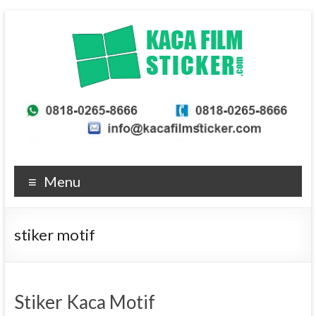
Skip
to
content
KacaFilmSticker.com
Kaca
Film
Berkualitas
Menu
Terbaik
stiker motif
Stiker Kaca Motif